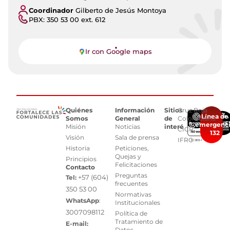
Coordinador
Gilberto de Jesús Montoya
PBX: 350 53 00 ext. 612
Ir con Google maps
Quiénes
Información
Sitios
Cruz Roja
Línea de
Somos
General
de
Colombiana
emergenc
Misión
Noticias
interés
CICR
132
Visión
Sala de prensa
IFRC
Historia
Peticiones,
Quejas y
Principios
Felicitaciones
Contacto
Preguntas
+57 (604)
Tel:
frecuentes
350 53 00
Normativas
WhatsApp
:
Institucionales
3007098112
Política de
Tratamiento de
E-mail:
Datos