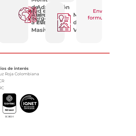
de
Adaptación
Salud en
Enviar
Atención
al cambio
Medios
formulario
emergencias
a Eventos
climático
de
Masivos
Vida
tios de interés
uz Roja Colombiana
CR
RC