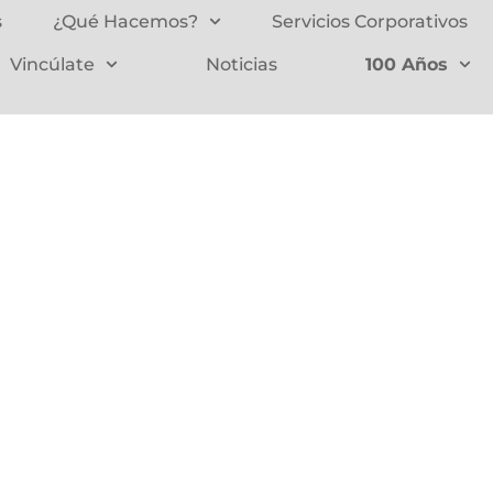
s
¿Qué Hacemos?
Servicios Corporativos
Vincúlate
Noticias
100 Años