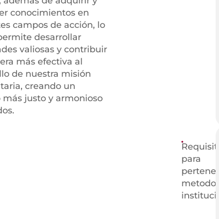
s, además de adquirir y
cer conocimientos en
tes campos de acción, lo
permite desarrollar
ades valiosas y contribuir
ra más efectiva al
llo de nuestra misión
aria, creando un
 más justo y armonioso
dos.
Requisit
para
pertenec
metodol
instituc