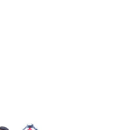
a humanidad
n común y la
ra todos.