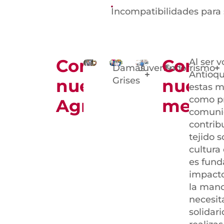
Incompatibilidades para 
Conoce
Conoc
Al ser v
Damas
Juventud
Socorrismo
Antioqu
Grises
nuestras
nuestr
estas m
como pro
Agrupaciones
metodo
comuni
contribu
tejido 
cultura
es fund
impacto
la mano
necesit
solidar