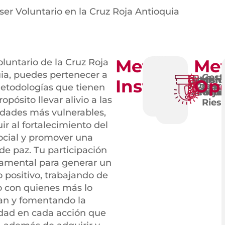
ser Voluntario en la Cruz Roja Antioquia
e
Metodologí
Met
oluntario de la Cruz Roja
ia, puedes pertenecer a
Gest
Seguri
Infant
Misió
as
Instituciona
Ope
Protec
Doctr
etodologías que tienen
del
acuáti
Preju
Médi
pósito llevar alivio a las
logías
Ries
dades más vulnerables,
ir al fortalecimiento del
social y promover una
 de paz. Tu participación
amental para generar un
 positivo, trabajando de
 con quienes más lo
an y fomentando la
idad en cada acción que