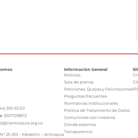
Somos
Información General
Si
Noticias
Cr
Sala de prensa
CI
Peticiones, Quejas y Felicitaciones
IF
Preguntas frecuentes
Normativas Institucionales
04) 350 53 00
Política de Tratamiento de Datos
p
:
3007098112
Comunícate con nosotros
fo@crantioquia.org.co
Dónde estamos
Transparencia
 N° 25-310 – Medellín – Antioquia