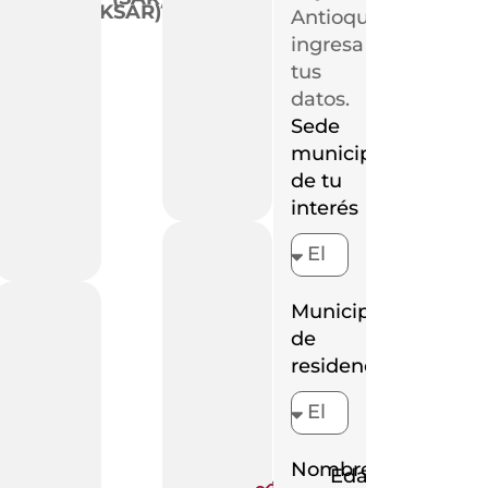
(KSAR)
Antioquia,
ingresa
tus
datos.
Sede
municipal
de tu
interés
Municipio
os
de
residencia
er a
ogías
ionales
Nombre
Programa
Paz -
Edad (años
Salud Sexual