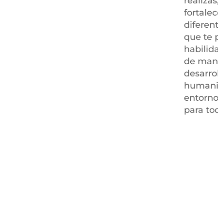
realiza
fortale
diferen
que te 
habilid
de mane
desarro
humanit
entorno
para to