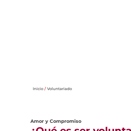
Seguimos c
Inicio
/
Voluntariado
para la mov
edificac
Amor y Compromiso
¿Qué es ser volunta