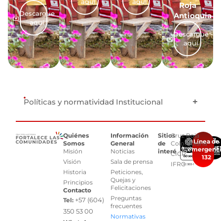
aquí
aquí
Roja
Descargue
Antioquia
aquí
Descargue
aquí
Políticas y normatividad Institucional
Quiénes
Información
Sitios
Cruz Roja
Línea de
Somos
General
de
Colombiana
emergenc
Misión
Noticias
interés
CICR
132
Visión
Sala de prensa
IFRC
Historia
Peticiones,
Quejas y
Principios
Felicitaciones
Contacto
Preguntas
+57 (604)
Tel:
frecuentes
350 53 00
Normativas