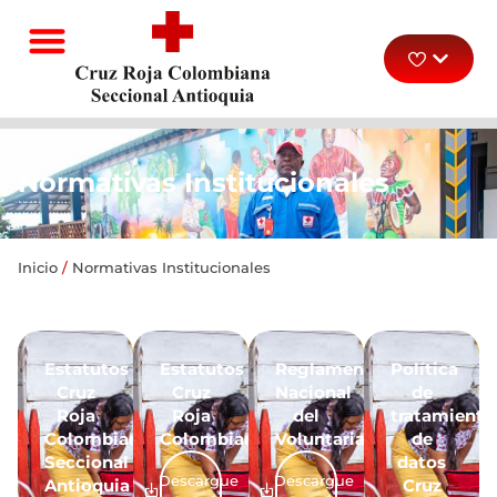
Normativas Institucionales
Inicio
/
Normativas Institucionales
Estatutos
Estatutos
Reglamento
Política
Cruz
Cruz
Nacional
de
Roja
Roja
del
tratamiento
Colombiana
Colombiana
Voluntariado
de
Seccional
datos
Descargue
Descargue
Antioquia
Cruz