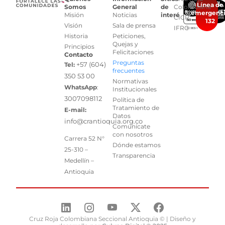
Línea de
Somos
General
de
Colombiana
emergenc
Misión
Noticias
interés
CICR
132
Visión
Sala de prensa
IFRC
Historia
Peticiones,
Quejas y
Principios
Felicitaciones
Contacto
Preguntas
+57 (604)
Tel:
frecuentes
350 53 00
Normativas
WhatsApp
:
Institucionales
3007098112
Política de
Tratamiento de
E-mail:
Datos
info@crantioquia.org.co
Comunícate
con nosotros
Carrera 52 N°
Dónde estamos
25-310 –
Transparencia
Medellín –
Antioquia
Cruz Roja Colombiana Seccional Antioquia © | Diseño y