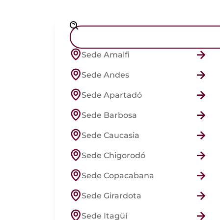
Sede Amalfi
Sede Andes
Sede Apartadó
Sede Barbosa
Sede Caucasia
Sede Chigorodó
Sede Copacabana
Sede Girardota
Sede Itagüí