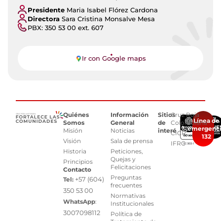
Presidente
Maria Isabel Flórez Cardona
Directora
Sara Cristina Monsalve Mesa
PBX: 350 53 00 ext. 607
Ir con Google maps
Quiénes
Información
Sitios
Cruz Roja
Línea de
Somos
General
de
Colombiana
emergenc
Misión
Noticias
interés
CICR
132
Visión
Sala de prensa
IFRC
Historia
Peticiones,
Quejas y
Principios
Felicitaciones
Contacto
Preguntas
+57 (604)
Tel:
frecuentes
350 53 00
Normativas
WhatsApp
:
Institucionales
3007098112
Política de