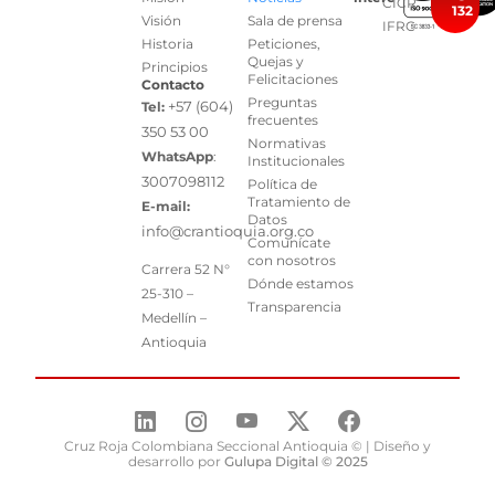
CICR
132
Visión
Sala de prensa
IFRC
Historia
Peticiones,
Quejas y
Principios
Felicitaciones
Contacto
Preguntas
+57 (604)
Tel:
frecuentes
350 53 00
Normativas
WhatsApp
:
Institucionales
3007098112
Política de
Tratamiento de
E-mail:
Datos
info@crantioquia.org.co
Comunícate
con nosotros
Carrera 52 N°
Dónde estamos
25-310 –
Transparencia
Medellín –
Antioquia
Cruz Roja Colombiana Seccional Antioquia © | Diseño y
desarrollo por
Gulupa Digital © 2025