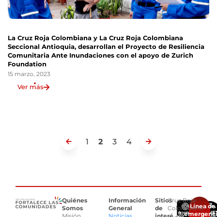
La Cruz Roja Colombiana y La Cruz Roja Colombiana
Seccional Antioquia, desarrollan el Proyecto de Resiliencia
Comunitaria Ante Inundaciones con el apoyo de Zurich
Foundation
15 marzo, 2023
Ver más
1
2
3
4
Quiénes
Información
Sitios
Cruz Roja
Línea de
Somos
General
de
Colombiana
emergenc
Misión
Noticias
interés