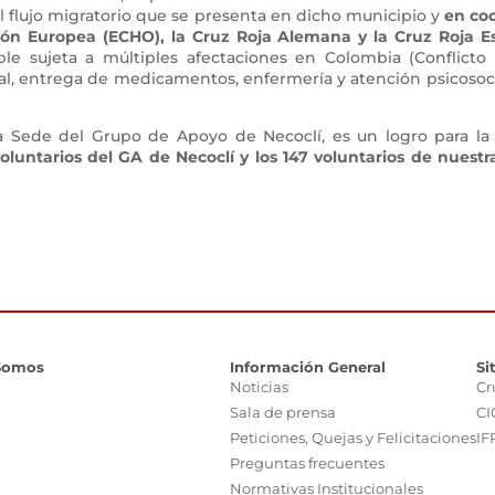
 flujo migratorio que se presenta en dicho municipio y
en co
sión Europea (ECHO), la Cruz Roja Alemana y la Cruz Roja E
ble sujeta a múltiples afectaciones en Colombia (Conflicto I
l, entrega de medicamentos, enfermería y atención psicosoci
 Sede del Grupo de Apoyo de Necoclí, es un logro para la in
voluntarios del GA de Necoclí y los 147 voluntarios de nues
Somos
Información General
Si
Noticias
Cr
Sala de prensa
CI
Peticiones, Quejas y Felicitaciones
IF
Preguntas frecuentes
Normativas Institucionales