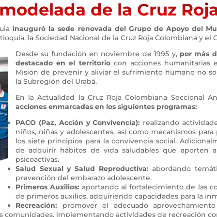
modelada de la Cruz Roja
quia
inauguró la sede renovada del Grupo de Apoyo del Mun
ntioquia, la Sociedad Nacional de la Cruz Roja Colombiana y el 
Desde su fundación en noviembre de 1995 y,
por más d
destacado en el territorio
con acciones humanitarias 
Misión de prevenir y aliviar el sufrimiento humano no s
la Subregión del Urabá.
En la Actualidad la Cruz Roja Colombiana Seccional A
acciones enmarcadas en los siguientes programas:
PACO (Paz, Acción y Convivencia):
realizando actividad
niños, niñas y adolescentes, así como mecanismos para 
los siete principios para la convivencia social. Adicion
de adquirir hábitos de vida saludables que aporten 
psicoactivas.
Salud Sexual y Salud Reproductiva:
abordando temátic
prevención del embarazo adolescente.
Primeros Auxilios:
aportando al fortalecimiento de las 
de primeros auxilios, adquiriendo capacidades para la inm
Recreación:
promover el adecuado aprovechamiento 
as comunidades, implementando actividades de recreación con 