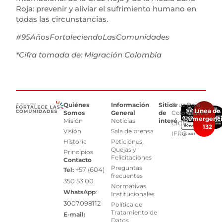
Roja: prevenir y aliviar el sufrimiento humano en
todas las circunstancias.
#95AñosFortaleciendoLasComunidades
*Cifra tomada de: Migración Colombia
Quiénes
Información
Sitios
Cruz Roja
Línea de
Somos
General
de
Colombiana
emergenc
Misión
Noticias
interés
CICR
132
Visión
Sala de prensa
IFRC
Historia
Peticiones,
Quejas y
Principios
Felicitaciones
Contacto
Preguntas
+57 (604)
Tel:
frecuentes
350 53 00
Normativas
WhatsApp
:
Institucionales
3007098112
Política de
Tratamiento de
E-mail:
Datos