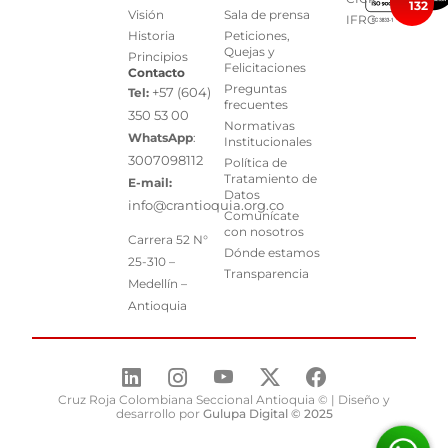
132
Visión
Sala de prensa
IFRC
Historia
Peticiones,
Quejas y
Principios
Felicitaciones
Contacto
Preguntas
+57 (604)
Tel:
frecuentes
350 53 00
Normativas
WhatsApp
:
Institucionales
3007098112
Política de
Tratamiento de
E-mail:
Datos
info@crantioquia.org.co
Comunícate
con nosotros
Carrera 52 N°
Dónde estamos
25-310 –
Transparencia
Medellín –
Antioquia
Cruz Roja Colombiana Seccional Antioquia © | Diseño y
desarrollo por
Gulupa Digital © 2025