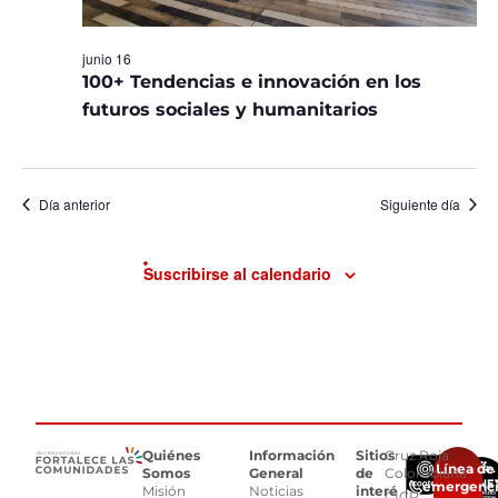
junio 16
100+ Tendencias e innovación en los
futuros sociales y humanitarios
Día anterior
Siguiente día
Suscribirse al calendario
Quiénes
Información
Sitios
Cruz Roja
Línea de
Somos
General
de
Colombiana
emergenc
Misión
Noticias
interés
CICR