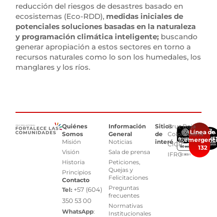
reducción del riesgos de desastres basado en
ecosistemas (Eco-RDD),
medidas iniciales de
potenciales soluciones basadas en la naturaleza
y programación climática inteligente;
buscando
generar apropiación a estos sectores en torno a
recursos naturales como lo son los humedales, los
manglares y los ríos.
Quiénes
Información
Sitios
Cruz Roja
Línea de
Somos
General
de
Colombiana
emergenc
Misión
Noticias
interés
CICR
132
Visión
Sala de prensa
IFRC
Historia
Peticiones,
Quejas y
Principios
Felicitaciones
Contacto
Preguntas
+57 (604)
Tel:
frecuentes
350 53 00
Normativas
WhatsApp
:
Institucionales