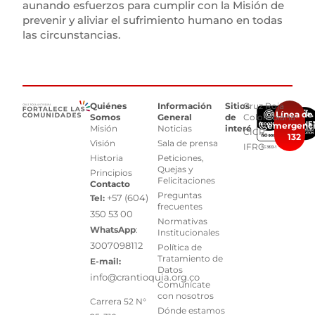
aunando esfuerzos para cumplir con la Misión de
prevenir y aliviar el sufrimiento humano en todas
las circunstancias.
Quiénes
Información
Sitios
Cruz Roja
Línea de
Somos
General
de
Colombiana
emergenc
Misión
Noticias
interés
CICR
132
Visión
Sala de prensa
IFRC
Historia
Peticiones,
Quejas y
Principios
Felicitaciones
Contacto
Preguntas
+57 (604)
Tel:
frecuentes
350 53 00
Normativas
WhatsApp
:
Institucionales
3007098112
Política de
Tratamiento de
E-mail:
Datos
info@crantioquia.org.co
Comunícate
con nosotros
Carrera 52 N°
Dónde estamos