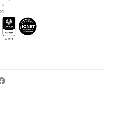
CR
RC