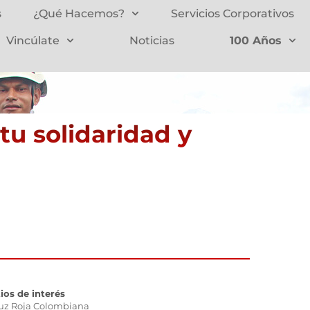
s
¿Qué Hacemos?
Servicios Corporativos
Vincúlate
Noticias
100 Años
u solidaridad y
tios de interés
uz Roja Colombiana