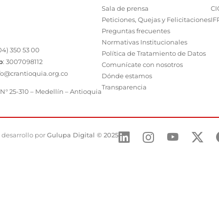
Sala de prensa
CI
Peticiones, Quejas y Felicitaciones
IF
Preguntas frecuentes
Normativas Institucionales
04) 350 53 00
Política de Tratamiento de Datos
p
:
3007098112
Comunícate con nosotros
fo@crantioquia.org.co
Dónde estamos
Transparencia
 N° 25-310 – Medellín – Antioquia
 desarrollo por
Gulupa Digital © 2025