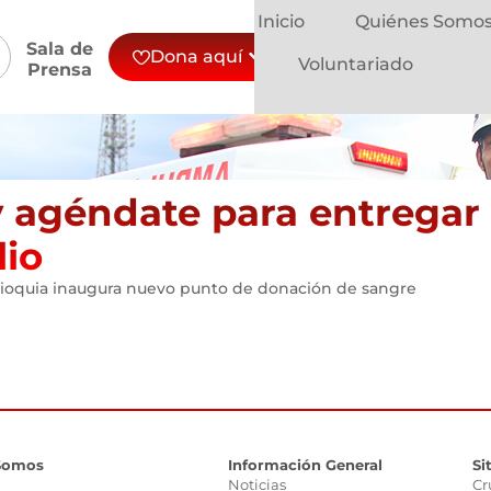
Inicio
Quiénes Somo
Sala de
Dona aquí
Voluntariado
Prensa
agéndate para entregar t
lio
ntioquia inaugura nuevo punto de donación de sangre
Somos
Información General
Si
Noticias
Cr