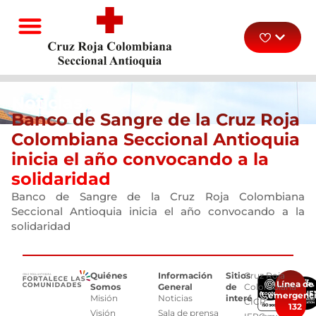
Noticias
Banco de Sangre de la Cruz Roja
Colombiana Seccional Antioquia
inicia el año convocando a la
solidaridad
Banco de Sangre de la Cruz Roja Colombiana
Seccional Antioquia inicia el año convocando a la
solidaridad
Quiénes
Información
Sitios
Cruz Roja
Línea de
Somos
General
de
Colombiana
emergenc
Misión
Noticias
interés
CICR
132
Visión
Sala de prensa