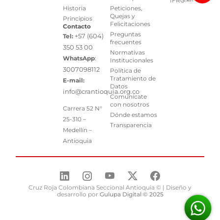
IFRC
Historia
Peticiones,
Quejas y
Principios
Felicitaciones
Contacto
Preguntas
+57 (604)
Tel:
frecuentes
350 53 00
Normativas
WhatsApp
:
Institucionales
3007098112
Política de
Tratamiento de
E-mail:
Datos
info@crantioquia.org.co
Comunícate
con nosotros
Carrera 52 N°
Dónde estamos
25-310 –
Transparencia
Medellín –
Antioquia
Cruz Roja Colombiana Seccional Antioquia © | Diseño y
desarrollo por
Gulupa Digital © 2025