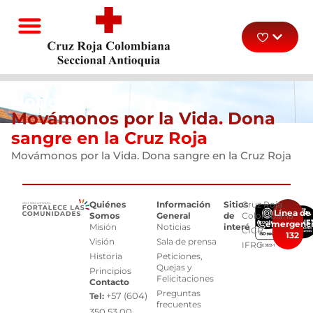
Noticias
Movámonos por la Vida. Dona
sangre en la Cruz Roja
Movámonos por la Vida. Dona sangre en la Cruz Roja
Quiénes
Información
Sitios
Cruz Roja
Línea de
Somos
General
de
Colombiana
emergenc
Misión
Noticias
interés
CICR
132
Visión
Sala de prensa
IFRC
Historia
Peticiones,
Quejas y
Principios
Felicitaciones
Contacto
Preguntas
+57 (604)
Tel:
frecuentes
350 53 00