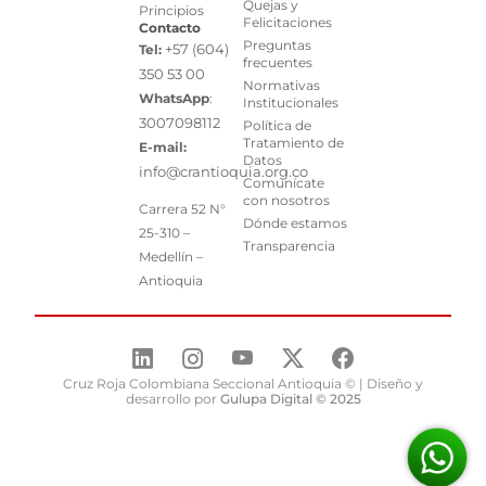
Quejas y
Principios
Felicitaciones
Contacto
Preguntas
+57 (604)
Tel:
frecuentes
350 53 00
Normativas
WhatsApp
:
Institucionales
3007098112
Política de
Tratamiento de
E-mail:
Datos
info@crantioquia.org.co
Comunícate
con nosotros
Carrera 52 N°
Dónde estamos
25-310 –
Transparencia
Medellín –
Antioquia
Cruz Roja Colombiana Seccional Antioquia © | Diseño y
desarrollo por
Gulupa Digital © 2025