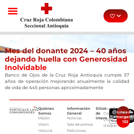
Noticias
Mes del donante 2024 – 40 años
dejando huella con Generosidad
Inolvidable
Banco de Ojos de la Cruz Roja Antioquia cumple 37
años de operación mejorando anualmente la calidad
de vida de 445 personas aproximadamente
Quiénes
Información
Sitios
Cruz Roja
Línea de
Somos
General
de
Colombiana
emergenc
Misión
Noticias
interés
CICR
132
Visión
Sala de prensa
IFRC
Historia
Peticiones,