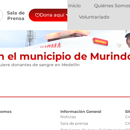
Inicio
Quiénes Somo
Sala de
Dona aquí
Voluntariado
Prensa
n el municipio de Murind
quiere donantes de sangre en Medellín
Somos
Información General
Si
Noticias
Cr
Sala de prensa
CI