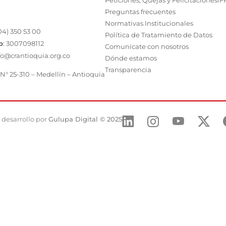
Peticiones, Quejas y Felicitaciones
IF
Preguntas frecuentes
Normativas Institucionales
04) 350 53 00
Política de Tratamiento de Datos
p
:
3007098112
Comunícate con nosotros
fo@crantioquia.org.co
Dónde estamos
Transparencia
 N° 25-310 – Medellín – Antioquia
 desarrollo por
Gulupa Digital © 2025