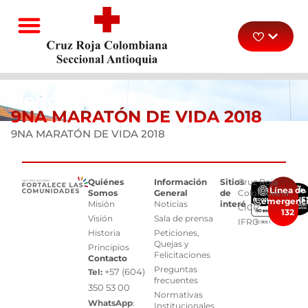
Noticias
9NA MARATÓN DE VIDA 2018
9NA MARATÓN DE VIDA 2018
Quiénes
Información
Sitios
Cruz Roja
Línea de
Somos
General
de
Colombiana
emergenc
Misión
Noticias
interés
CICR
132
Visión
Sala de prensa
IFRC
Historia
Peticiones,
Quejas y
Principios
Felicitaciones
Contacto
Preguntas
+57 (604)
Tel:
frecuentes
350 53 00
Normativas
WhatsApp
:
Institucionales