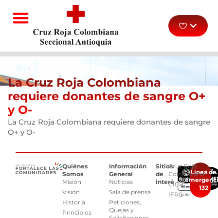
Noticias
La Cruz Roja Colombiana
requiere donantes de sangre O+
y O-
La Cruz Roja Colombiana requiere donantes de sangre
O+ y O-
Quiénes
Información
Sitios
Cruz Roja
Línea de
Somos
General
de
Colombiana
emergenc
Misión
Noticias
interés
CICR
132
Visión
Sala de prensa
IFRC
Historia
Peticiones,
Quejas y
Principios
Felicitaciones