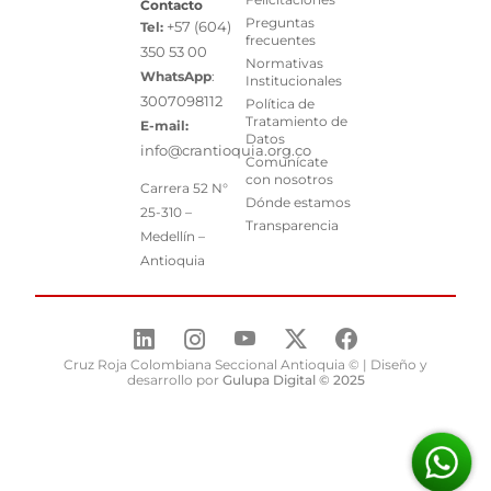
Contacto
Preguntas
+57 (604)
Tel:
frecuentes
350 53 00
Normativas
WhatsApp
:
Institucionales
3007098112
Política de
Tratamiento de
E-mail:
Datos
info@crantioquia.org.co
Comunícate
con nosotros
Carrera 52 N°
Dónde estamos
25-310 –
Transparencia
Medellín –
Antioquia
Cruz Roja Colombiana Seccional Antioquia © | Diseño y
desarrollo por
Gulupa Digital © 2025