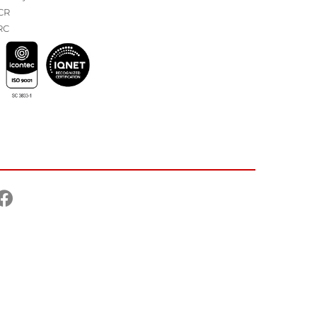
CR
RC