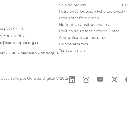
Sala de prensa
CI
Peticiones, Quejas y Felicitaciones
IF
Preguntas frecuentes
Normativas Institucionales
04) 350 53 00
Política de Tratamiento de Datos
p
:
3007098112
Comunícate con nosotros
fo@crantioquia.org.co
Dónde estamos
Transparencia
 N° 25-310 – Medellín – Antioquia
 desarrollo por
Gulupa Digital © 2025