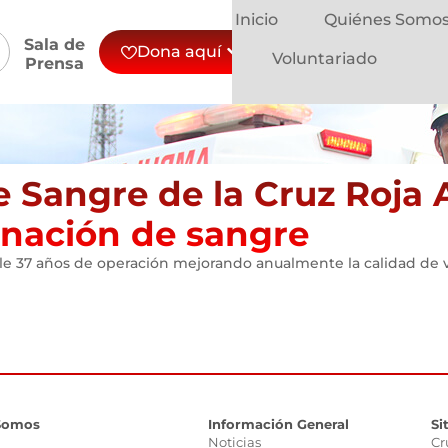
Inicio
Quiénes Somo
Sala de
Dona aquí
Voluntariado
Prensa
e Sangre de la Cruz Roja
nación de sangre
ple 37 años de operación mejorando anualmente la calidad d
Somos
Información General
Si
Noticias
Cr