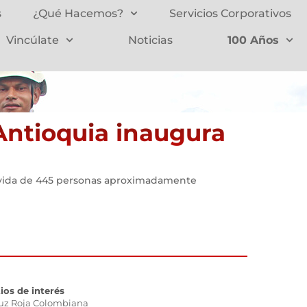
s
¿Qué Hacemos?
Servicios Corporativos
Vincúlate
Noticias
100 Años
 Antioquia inaugura
e vida de 445 personas aproximadamente
tios de interés
uz Roja Colombiana