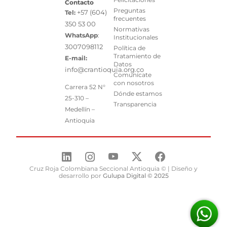
Contacto
Preguntas
+57 (604)
Tel:
frecuentes
350 53 00
Normativas
WhatsApp
:
Institucionales
3007098112
Política de
Tratamiento de
E-mail:
Datos
info@crantioquia.org.co
Comunícate
con nosotros
Carrera 52 N°
Dónde estamos
25-310 –
Transparencia
Medellín –
Antioquia
Cruz Roja Colombiana Seccional Antioquia © | Diseño y
desarrollo por
Gulupa Digital © 2025