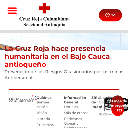
Noticias
La Cruz Roja hace presencia
humanitaria en el Bajo Cauca
antioqueño
Prevención de los Riesgos Ocasionados por las minas
Antipersonal
Quiénes
Información
Sitios
Cruz Roja
Línea de
Somos
General
de
Colombiana
emergenc
Misión
Noticias
interés
CICR
132
Visión
Sala de prensa
IFRC
Historia
Peticiones,
Quejas y
Principios
Felicitaciones