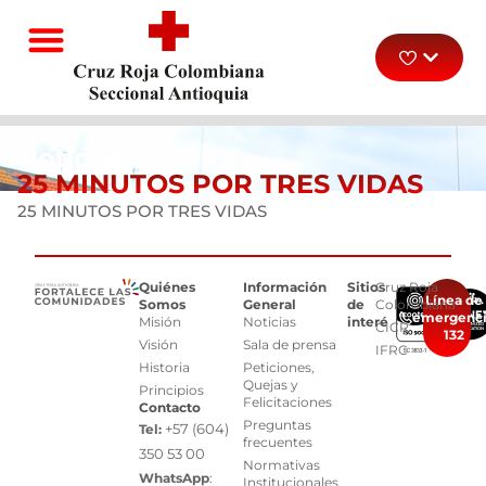
Noticias
25 MINUTOS POR TRES VIDAS
25 MINUTOS POR TRES VIDAS
Quiénes
Información
Sitios
Cruz Roja
Línea de
Somos
General
de
Colombiana
emergenc
Misión
Noticias
interés
CICR
132
Visión
Sala de prensa
IFRC
Historia
Peticiones,
Quejas y
Principios
Felicitaciones
Contacto
Preguntas
+57 (604)
Tel:
frecuentes
350 53 00
Normativas
WhatsApp
:
Institucionales