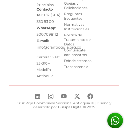
Quejas y
Principios
Felicitaciones
Contacto
Preguntas
+57 (604)
Tel:
frecuentes
350 53 00
Normativas
WhatsApp
:
Institucionales
3007098112
Política de
Tratamiento de
E-mail:
Datos
info@crantioquia.org.co
Comunícate
con nosotros
Carrera 52 N°
Dónde estamos
25-310 –
Transparencia
Medellín –
Antioquia
Cruz Roja Colombiana Seccional Antioquia © | Diseño y
desarrollo por
Gulupa Digital © 2025