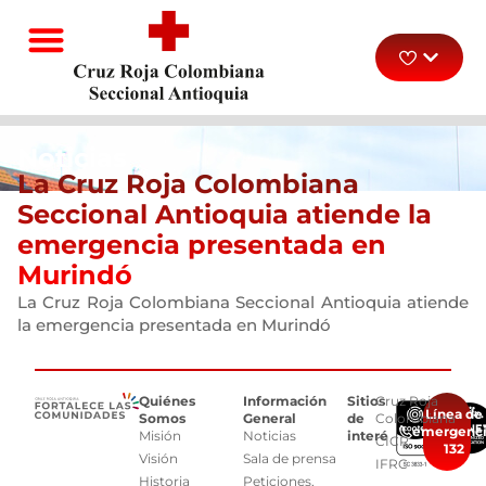
Noticias
La Cruz Roja Colombiana
Seccional Antioquia atiende la
emergencia presentada en
Murindó
La Cruz Roja Colombiana Seccional Antioquia atiende
la emergencia presentada en Murindó
Quiénes
Información
Sitios
Cruz Roja
Línea de
Somos
General
de
Colombiana
emergenc
Misión
Noticias
interés
CICR
132
Visión
Sala de prensa
IFRC
Historia
Peticiones,