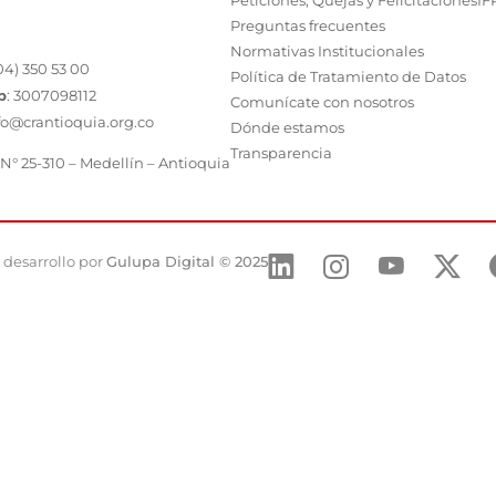
Peticiones, Quejas y Felicitaciones
IF
Preguntas frecuentes
Normativas Institucionales
04) 350 53 00
Política de Tratamiento de Datos
p
:
3007098112
Comunícate con nosotros
fo@crantioquia.org.co
Dónde estamos
Transparencia
 N° 25-310 – Medellín – Antioquia
 desarrollo por
Gulupa Digital © 2025