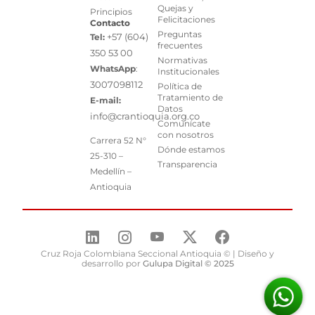
Quejas y
Principios
Felicitaciones
Contacto
Preguntas
+57 (604)
Tel:
frecuentes
350 53 00
Normativas
WhatsApp
:
Institucionales
3007098112
Política de
Tratamiento de
E-mail:
Datos
info@crantioquia.org.co
Comunícate
con nosotros
Carrera 52 N°
Dónde estamos
25-310 –
Transparencia
Medellín –
Antioquia
Cruz Roja Colombiana Seccional Antioquia © | Diseño y
desarrollo por
Gulupa Digital © 2025