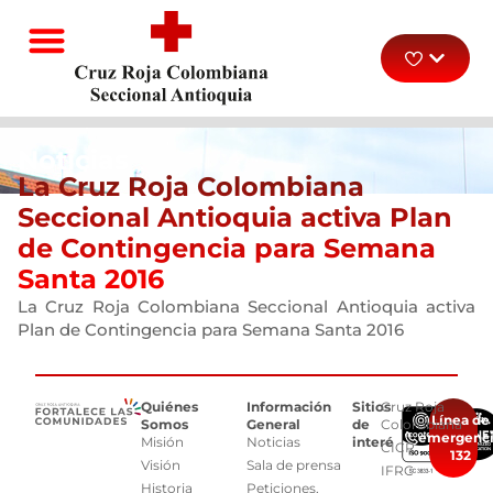
Noticias
La Cruz Roja Colombiana
Seccional Antioquia activa Plan
de Contingencia para Semana
Santa 2016
La Cruz Roja Colombiana Seccional Antioquia activa
Plan de Contingencia para Semana Santa 2016
Quiénes
Información
Sitios
Cruz Roja
Línea de
Somos
General
de
Colombiana
emergenc
Misión
Noticias
interés
CICR
132
Visión
Sala de prensa
IFRC
Historia
Peticiones,